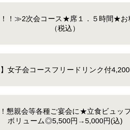
！！≫2次会コース★席１．５時間★お料
（税込）
】女子会コースフリードリンク付4,20
め！懇親会等各種ご宴会に★立食ビュッ
ボリューム◎5,500円→5,000円(込)