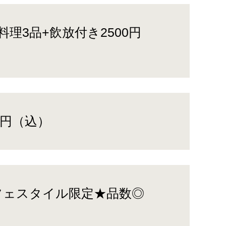
理3品+飲放付き2500円
0円（込）
フェスタイル限定★品数◎