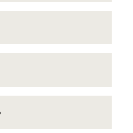
）
）
）