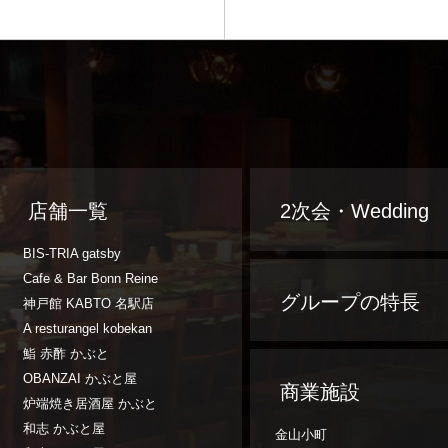
店舗一覧
2次会・Wedding
BIS-TRIA gatsby
Cafe & Bar Bonn Reine
グループの特長
神戸館 KABTO 名駅店
A resturangel kobekan
鮨 赤酢 かぶと
OBANZAI かぶと屋
商業施設
炉端焼き居酒屋 かぶと
和志 かぶと屋
金山小町