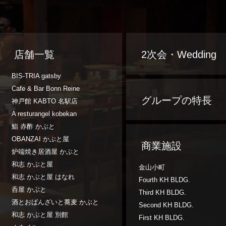
店舗一覧
2次会・Wedding
BIS-TRIA gatsby
Cafe & Bar Bonn Reine
グループの特長
神戸館 KABTO 名駅店
A resturangel kobekan
鮨 赤酢 かぶと
OBANZAI かぶと屋
商業施設
炉端焼き居酒屋 かぶと
和志 かぶと屋
金山小町
和志 かぶと屋 はなれ
Fourth KH BLDG.
呑屋 かぶと
Third KH BLDG.
酒とおばんざいと蕎麦 かぶと
Second KH BLDG.
和志 かぶと屋 別館
First KH BLDG.