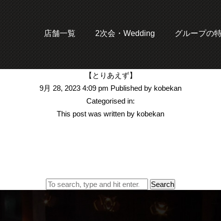
店舗一覧
2次会・Wedding
グループの
【とりあえず】
9月 28, 2023 4:09 pm
Published by
kobekan
Categorised in:
This post was written by kobekan
Search