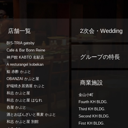
店舗一覧
2次会・Wedding
BIS-TRIA gatsby
Cafe & Bar Bonn Reine
グループの特長
神戸館 KABTO 名駅店
A resturangel kobekan
鮨 赤酢 かぶと
OBANZAI かぶと屋
商業施設
炉端焼き居酒屋 かぶと
和志 かぶと屋
金山小町
和志 かぶと屋 はなれ
Fourth KH BLDG.
呑屋 かぶと
Third KH BLDG.
酒とおばんざいと蕎麦 かぶと
Second KH BLDG.
和志 かぶと屋 別館
First KH BLDG.