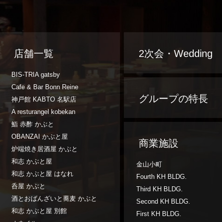
店舗一覧
2次会・Wedding
BIS-TRIA gatsby
Cafe & Bar Bonn Reine
グループの特長
神戸館 KABTO 名駅店
A resturangel kobekan
鮨 赤酢 かぶと
OBANZAI かぶと屋
商業施設
炉端焼き居酒屋 かぶと
和志 かぶと屋
金山小町
和志 かぶと屋 はなれ
Fourth KH BLDG.
呑屋 かぶと
Third KH BLDG.
酒とおばんざいと蕎麦 かぶと
Second KH BLDG.
和志 かぶと屋 別館
First KH BLDG.