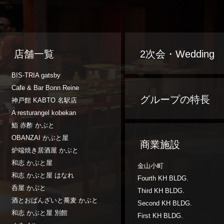
店舗一覧
2次会・Wedding
BIS-TRIA gatsby
Cafe & Bar Bonn Reine
グループの特長
神戸館 KABTO 名駅店
A resturangel kobekan
鮨 赤酢 かぶと
OBANZAI かぶと屋
商業施設
炉端焼き居酒屋 かぶと
和志 かぶと屋
金山小町
和志 かぶと屋 はなれ
Fourth KH BLDG.
呑屋 かぶと
Third KH BLDG.
酒とおばんざいと蕎麦 かぶと
Second KH BLDG.
和志 かぶと屋 別館
First KH BLDG.