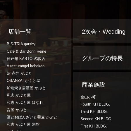
店舗一覧
2次会・Wedding
BIS-TRIA gatsby
Cafe & Bar Bonn Reine
グループの特長
神戸館 KABTO 名駅店
A resturangel kobekan
鮨 赤酢 かぶと
OBANZAI かぶと屋
商業施設
炉端焼き居酒屋 かぶと
和志 かぶと屋
金山小町
和志 かぶと屋 はなれ
Fourth KH BLDG.
呑屋 かぶと
Third KH BLDG.
酒とおばんざいと蕎麦 かぶと
Second KH BLDG.
和志 かぶと屋 別館
First KH BLDG.