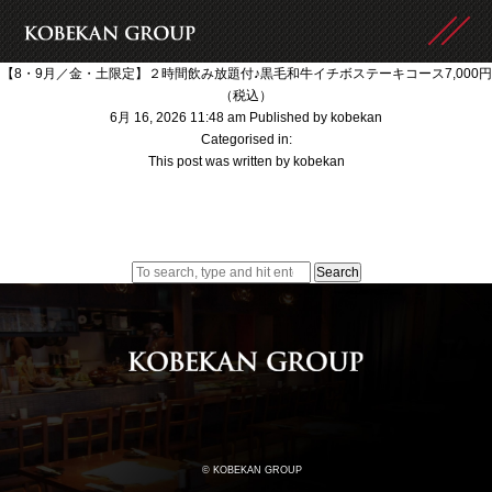
【8・9月／金・土限定】２時間飲み放題付♪黒毛和牛イチボステーキコース7,000円
（税込）
6月 16, 2026 11:48 am
Published by
kobekan
Categorised in:
This post was written by kobekan
Search
© KOBEKAN GROUP