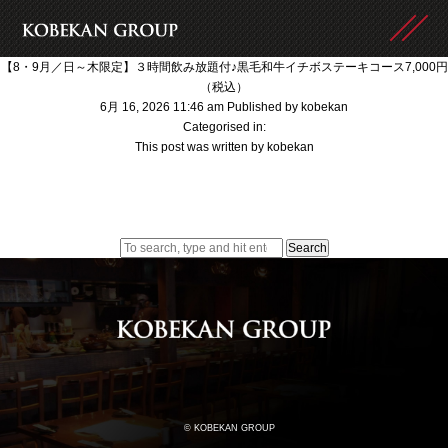
【8・9月／日～木限定】３時間飲み放題付♪黒毛和牛イチボステーキコース7,000円
（税込）
6月 16, 2026 11:46 am
Published by
kobekan
Categorised in:
This post was written by kobekan
Search
© KOBEKAN GROUP