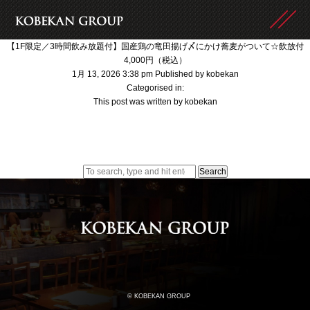
【1F限定／3時間飲み放題付】国産鶏の竜田揚げ〆にかけ蕎麦がついて☆飲放付
4,000円（税込）
1月 13, 2026 3:38 pm
Published by
kobekan
Categorised in:
This post was written by kobekan
Search
© KOBEKAN GROUP