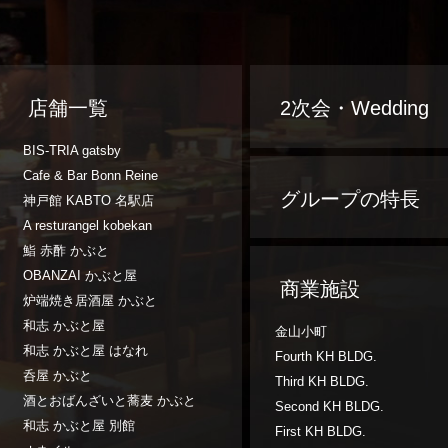
店舗一覧
2次会・Wedding
BIS-TRIA gatsby
Cafe & Bar Bonn Reine
グループの特長
神戸館 KABTO 名駅店
A resturangel kobekan
鮨 赤酢 かぶと
OBANZAI かぶと屋
商業施設
炉端焼き居酒屋 かぶと
和志 かぶと屋
金山小町
和志 かぶと屋 はなれ
Fourth KH BLDG.
呑屋 かぶと
Third KH BLDG.
酒とおばんざいと蕎麦 かぶと
Second KH BLDG.
和志 かぶと屋 別館
First KH BLDG.