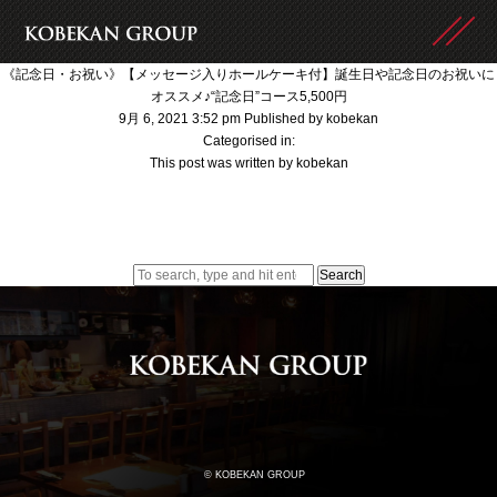
《記念日・お祝い》【メッセージ入りホールケーキ付】誕生日や記念日のお祝いに
オススメ♪“記念日”コース5,500円
9月 6, 2021 3:52 pm
Published by
kobekan
Categorised in:
This post was written by kobekan
Search
© KOBEKAN GROUP