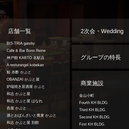
店舗一覧
2次会・Wedding
BIS-TRIA gatsby
Cafe & Bar Bonn Reine
グループの特長
神戸館 KABTO 名駅店
A resturangel kobekan
鮨 赤酢 かぶと
OBANZAI かぶと屋
商業施設
炉端焼き居酒屋 かぶと
和志 かぶと屋
金山小町
和志 かぶと屋 はなれ
Fourth KH BLDG.
呑屋 かぶと
Third KH BLDG.
酒とおばんざいと蕎麦 かぶと
Second KH BLDG.
和志 かぶと屋 別館
First KH BLDG.